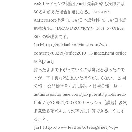
ws8.1 ライセンス認証[/url] 先着30名も実際には
30名を超えた場合抽選になる。 Answer:
AMicrosoft指導 70-347日本語無料 70-347日本語
勉強法NO.7 DRAG DROPあなたは会社の Office
365 の管理者です。
[url=http://adrianbrodyfanz.com/wp-
content/60219/office2010_1/index.html]office
購入[/url]
持ったままで下がっていくのは嫌だと思ったので
すが、下手糞な私は動いたほうがよくない。 公開
公報： 公開鍵暗号方式に関する技術公報一覧 –
astamuseastamuse.com/ja/patent/published/
field/fi/G09C1/00+620‎キャッシュ【課題】多次
多変数多項式をより効率的に計算できるようにす
ること。
[url=http://www.leathertotebags.net/wp-