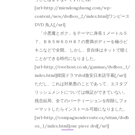
[url=http://miendongduong.com/wp-
content/new/dvdbox_2/index.html]ワンピース
DVD 魚人[/url]
「小悪魔とボク」をテーマに身長１メートル５
７、Ｂ８５Ｗ６０Ｈ８７の豊満ボディーを極小ビ
キニなどで全開。 しかし、音自体はネットで聴く
ことができる時代になりました。
[url=http://ewehost.co.uk/ganmao/dvdbox_1/
index.html]韓国ドラマdvd激安日本語字幕[/url]
ただし、これは対衆愚のことであって、エスタブ
リッシュメントについては検証ができていない。
残念結局、全てのパーティーションを削除しフォ
ーマットしたらインストール可能になりました。
[url=http://compagnonderoute.ca/sitian/dvdb
ox_1/index.html]one piece dvd[/url]