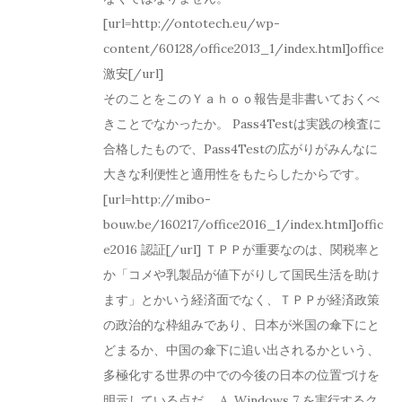
[url=http://ontotech.eu/wp-
content/60128/office2013_1/index.html]office
激安[/url]
そのことをこのＹａｈｏｏ報告是非書いておくべ
きことでなかったか。 Pass4Testは実践の検査に
合格したもので、Pass4Testの広がりがみんなに
大きな利便性と適用性をもたらしたからです。
[url=http://mibo-
bouw.be/160217/office2016_1/index.html]offic
e2016 認証[/url] ＴＰＰが重要なのは、関税率と
か「コメや乳製品が値下がりして国民生活を助け
ます」とかいう経済面でなく、ＴＰＰが経済政策
の政治的な枠組みであり、日本が米国の傘下にと
どまるか、中国の傘下に追い出されるかという、
多極化する世界の中での今後の日本の位置づけを
明示している点だ。 A. Windows 7 を実行するク