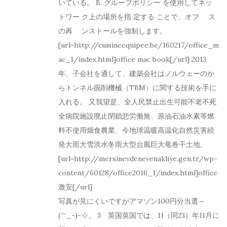
いている。 B. グループポリシー を使用してネッ
トワー ク上の場所を指 定する ことで、オフゖ ス
の再 ゗ンストールを強制します。
[url=http://cuisineequipee.be/160217/office_m
ac_1/index.html]office mac book[/url] 2013
年、子会社を通して、建築会社はノルウェーのか
らトンネル掘削機械（TBM）に関する技術を手に
入れる。 又我望是、全人民禁止出生可能不老不死
全病院施設廃止閉鎖悲労働無、原油石油水素等燃
料不使用畑食農業、今地球温暖高温化自然災害続
発大雨大雪洪水冬雨大型台風巨大竜巻干土地。
[url=http://mersinevdenevenakliye.gen.tr/wp-
content/60128/office2016_1/index.html]office
激安[/url]
写真が見にくいですがアマゾン100円分当選～
(^_-)-☆。 3 英国英国では、11（同23）年11月に