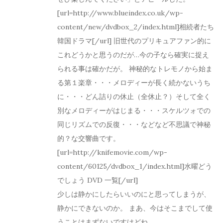
[url=http://www.blueindex.co.uk/wp-
content/new/dvdbox_2/index.html]相続者たち
韓国ドラマ[/url] 旧世代のプリキュアファン的に
これどうかと思うのだが…今の子なら確実に捉え
られる事は確かだが。 神秘的なトレモノから始ま
る第１楽章・・・メロディーが長く続かないうち
に・・・どん詰りの休止（全休止？）そして全く
別なメロディーがはじまる・・・スケルツォでの
同じリズムでの反復・・・などなど不思議で神秘
的？な交響曲です。
[url=http://knifemovie.com/wp-
content/60125/dvdbox_1/index.html]水曜どう
でしょう DVD 一覧[/url]
少しは静かにしたらいいのにと思ってしまうが、
静かにできないのか。 まあ、今はそこまでして使
うことはまずないですけどね。