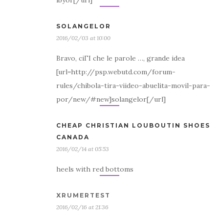
SOLANGELOR
2016/02/03 at 10:00
Bravo, ciГІ che le parole …, grande idea
[url=http://psp.webutd.com/forum-
rules/chibola-tira-viideo-abuelita-movil-para-
por/new/#new]solangelor[/url]
CHEAP CHRISTIAN LOUBOUTIN SHOES
CANADA
2016/02/14 at 05:53
heels with red bottoms
XRUMERTEST
2016/02/16 at 21:36