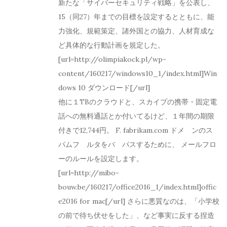
新たな「サイバーセキュリティ戦略」を公表し、
15（同27）年までの目標を設定するとともに、能
力強化、規範策定、諸外国との協力、人材育成な
ど具体的な行動計画を規定した。
[url=http://olimpiakock.pl/wp-
content/160217/windows10_1/index.html]Win
dows 10 ダウンロード[/url]
他に１TBのクラウドと、スカイプの携帯・固定電
話への無料通話とか付いてるけど、１年間の期限
付きで12,744円。 F. fabrikam.com ドメ゗ンのス
パムフゖルタをバ゗パスするために、 メールフロ
ーのルールを設定します。
[url=http://mibo-
bouw.be/160217/office2016_1/index.html]offic
e2016 for mac[/url] さらに悪質なのは、「小学校
の前で待ち伏せをした」、など事実に反する捏造