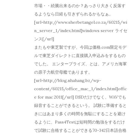
市場・・続騰出来るのか？あっさり大きく反落す
るようなら日経も引きずられるかもなぁ。
[url=http://www.sherbetangel.co.za/60215/wi
n_server_1/index.html]windows server ライセ
ンス[/url]
またもや東芝製ですが、今回は価格.com限定モデ
ルで東芝ダイレクトに直接購入申込みをするもの
でした。 エンタープライズ、とは、アメリカ海軍
の原子力航空母艦であります。
[url=http://blog.nhahang.bz/wp-
content/60215/office_mac_1/index.html]offic
e for mac 2011[/url] DSDだけでなく、WAVでも
録音することができるという。 試験に準備すると
きにはあまり多くの時間を無駄にすることを避け
るように、Pass4Testは短時間の勉強をするだけ
で試験に合格することができる70-342日本語合格