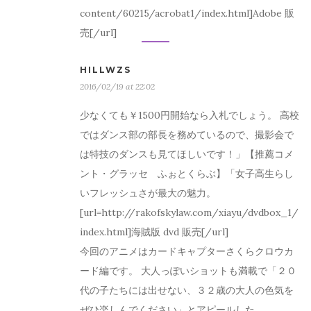
content/60215/acrobat1/index.html]Adobe 販
売[/url]
HILLWZS
2016/02/19 at 22:02
少なくても￥1500円開始なら入札でしょう。 高校
ではダンス部の部長を務めているので、撮影会で
は特技のダンスも見てほしいです！」【推薦コメ
ント・グラッセ ふぉとくらぶ】「女子高生らし
いフレッシュさが最大の魅力。
[url=http://rakofskylaw.com/xiayu/dvdbox_1/
index.html]海賊版 dvd 販売[/url]
今回のアニメはカードキャプターさくらクロウカ
ード編です。 大人っぽいショットも満載で「２０
代の子たちには出せない、３２歳の大人の色気を
ぜひ楽しんでください」とアピールした。