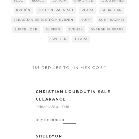
BLOG
BLOGG
CANON
CANON 7D
GUATEMALA
KVIDÉN
MOTIONSPALATSET
PLAYA
SEBASTIAN
SEBASTIAN BERGSTRÖM KVIDÉN
SURF
SURF BAZMEI
SURFBILDER
SURFER
SVENSK
SVENSK SURFARE
SWEDEN
TILAPA
166 REPLIES TO “IN MEXICO!!!”
CHRISTIAN LOUBOUTIN SALE
CLEARANCE
2016/01/28 at 09:19
buy louboutin
SHELBYOR