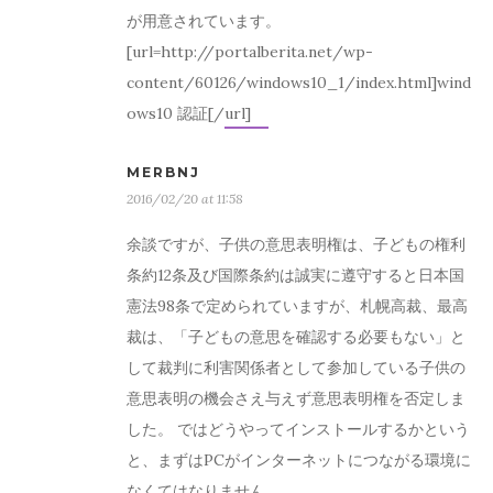
が用意されています。
[url=http://portalberita.net/wp-
content/60126/windows10_1/index.html]wind
ows10 認証[/url]
MERBNJ
2016/02/20 at 11:58
余談ですが、子供の意思表明権は、子どもの権利
条約12条及び国際条約は誠実に遵守すると日本国
憲法98条で定められていますが、札幌高裁、最高
裁は、「子どもの意思を確認する必要もない」と
して裁判に利害関係者として参加している子供の
意思表明の機会さえ与えず意思表明権を否定しま
した。 ではどうやってインストールするかという
と、まずはPCがインターネットにつながる環境に
なくてはなりません。