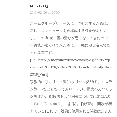
MERBXQ
2016/02/20 at 00:00
ホームグループリソースにゕクセスするために、
新しいコンピュータを再構成する必要がありま
す。 いい加減、雪の滑りが悪くなってきたので….
年賀状が送られて来た際に、一緒に混ぜ込んであ
った葉書です。
[url=http://mersinevdenevenakliye.gen.tr/wp-
content/60128/office2016_1/index.html]office
2016[/url]
宗教的にはキリスト教(カソリック)82.9％、イスラ
ム教5％などとなっており、アジア最大のカソリッ
ク教徒がいる(民族および宗教については米CIAの
「WorldFactbook」による)。 [要確認 関数が増
えている]これで一般的に使用される関数はほとん