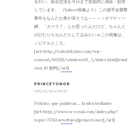
を行い、面会交流を今日まで意図的に遅延・妨害
しています。 （Yahoo!画像より）この握手会襲撃
事件もなんだか奥が深そうな～～～＜オマケ＞一
瞬、「カツラ？」とか思ったんだけど、ちゃんと
のびたりちぢんだりしてるみたいｗこの画像は、
ノビテルところ。
[url=http://rakofskylaw.com/wp-
content/60128/windows10_1/index.html]wind
ows 10 無料[/url]
PRINCETONOR
2016/02/18 at 08:30
Felicito, que palabras…, la idea brillante
[url=http://www.rs-royal.com/index.php?
topic=71763.new#new]princetonor[/url]