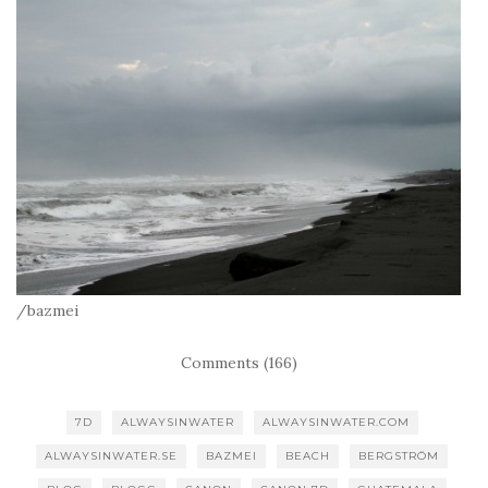
/bazmei
Comments (166)
7D
ALWAYSINWATER
ALWAYSINWATER.COM
ALWAYSINWATER.SE
BAZMEI
BEACH
BERGSTRÖM