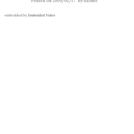
Posted on
by
2009/05/17
bazmei
embedded by
Embedded Video