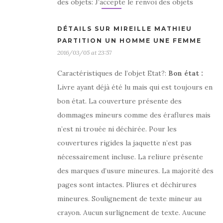
des objets: J’accepte le renvoi des objets
DÉTAILS SUR MIREILLE MATHIEU
PARTITION UN HOMME UNE FEMME
2016/03/05 at 23:57
Caractéristiques de l’objet Etat?:
Bon état
:
Livre ayant déjà été lu mais qui est toujours en
bon état. La couverture présente des
dommages mineurs comme des éraflures mais
n’est ni trouée ni déchirée. Pour les
couvertures rigides la jaquette n’est pas
nécessairement incluse. La reliure présente
des marques d’usure mineures. La majorité des
pages sont intactes. Pliures et déchirures
mineures. Soulignement de texte mineur au
crayon. Aucun surlignement de texte. Aucune