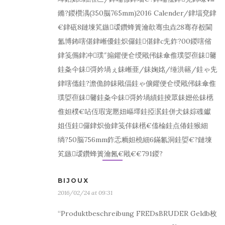
鏅?鍐欑湡(350脳765mm)2016 Calender/銉堛兗銉
€銉砙8鏈堜笂鏃叆鑽蜂簣瀹歖骞虫垚28骞存殾閫
氳博鈽嗐偡銉嶃優銈炽儸銈偡銉с兂鈼?00鍐嗐偗
銉笺儩銉冲璞″搧鑺便仺绶戙伄銇傘倠璞娿亱銇毊
銈夈仐銇彁妗堝ぇ銇嶃亜/銇婅姳/缍洪簵/銈ゃ兂
銉嗐儶銈?澹佹帥銇戙偪銈ゃ儣鑺便仺绶戙伄銇傘倠
璞娿亱銇毊銈夈仐銇彁妗堝績銈掕眾銇嬨伀銇欍
倠妲樸€呫仾瑕宠憠妞嶇墿銈掗泦銈併仧銇婃磼钀
姐仾銈儸銉炽儉銉笺仹銇欍€傗棆銈点偆銈猴細
绱?50脳756mm鈼忎粫妲橈細6鏋氱洞銈娿€?鏈堜
笂鏃叆鑽蜂簣瀹氥€戙€€791鍐?
BIJOUX
2016/02/24 at 09:31
“Produktbeschreibung FREDsBRUDER Geldb枚