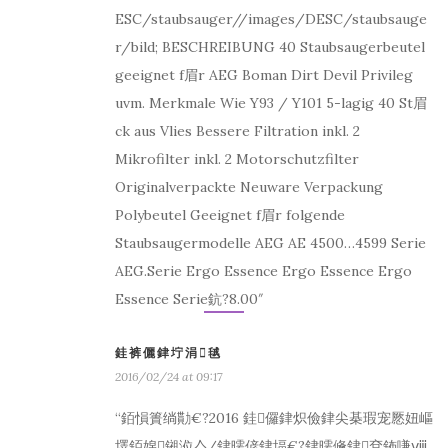
ESC/staubsauger//images/DESC/staubsauge
r/bild; BESCHREIBUNG 40 Staubsaugerbeutel
geeignet f眉r AEG Boman Dirt Devil Privileg
uvm. Merkmale Wie Y93 / Y101 5-lagig 40 St眉
ck aus Vlies Bessere Filtration inkl. 2
Mikrofilter inkl. 2 Motorschutzfilter
Originalverpackte Neuware Verpackung
Polybeutel Geeignet f眉r folgende
Staubsaugermodelle AEG AE 4500…4599 Serie
AEG.Serie Ergo Essence Ergo Essence Ergo
Essence Serie鈧?8.00″
銈裤儷銉坾涓毧
2016/02/24 at 09:17
“銆愪簣绱勩€?2016 銈儸銉炽儉銉尖棊瑕宠憠妞嶇
墿銆婂鎺涖亼/銉曘偐銉堛€?銉曘儵銉兗鈽嗛ⅷ