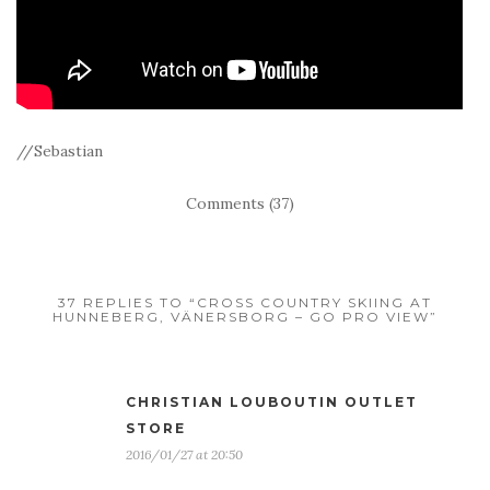
//Sebastian
Comments (37)
37 REPLIES TO “CROSS COUNTRY SKIING AT
HUNNEBERG, VÄNERSBORG – GO PRO VIEW”
CHRISTIAN LOUBOUTIN OUTLET
STORE
2016/01/27 at 20:50