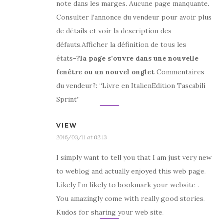
note dans les marges. Aucune page manquante.
Consulter l’annonce du vendeur pour avoir plus
de détails et voir la description des
défauts.Afficher la définition de tous les
états
-?la page s’ouvre dans une nouvelle
fenêtre ou un nouvel onglet
Commentaires
du vendeur?: “Livre en ItalienEdition Tascabili
Sprint”
VIEW
2016/03/11 at 02:13
I simply want to tell you that I am just very new
to weblog and actually enjoyed this web page.
Likely I’m likely to bookmark your website .
You amazingly come with really good stories.
Kudos for sharing your web site.