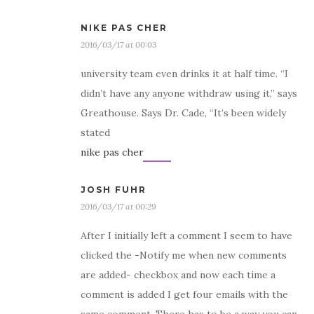
NIKE PAS CHER
2016/03/17 at 00:03
university team even drinks it at half time. “I
didn’t have any anyone withdraw using it,” says
Greathouse. Says Dr. Cade, “It’s been widely
stated
nike pas cher
JOSH FUHR
2016/03/17 at 00:29
After I initially left a comment I seem to have
clicked the -Notify me when new comments
are added- checkbox and now each time a
comment is added I get four emails with the