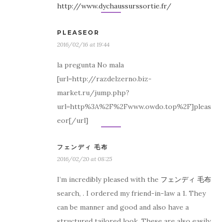
http://www.dychaussurssortie.fr/
PLEASEOR
2016/02/16 at 19:44
la pregunta No mala
[url=http://razdelzerno.biz-
market.ru/jump.php?
url=http%3A%2F%2Fwww.owdo.top%2F]pleas
eor[/url]
フェンディ 毛布
2016/02/20 at 08:25
I’m incredibly pleased with the
フェンディ 毛布
search, . I ordered my friend-in-law a 1. They
can be manner and good and also have a
structured tailored look. These are also easily