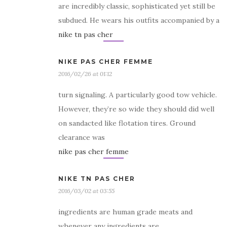
are incredibly classic, sophisticated yet still be
subdued. He wears his outfits accompanied by a
nike tn pas cher
NIKE PAS CHER FEMME
2016/02/26 at 01:12
turn signaling. A particularly good tow vehicle.
However, they’re so wide they should did well
on sandacted like flotation tires. Ground
clearance was
nike pas cher femme
NIKE TN PAS CHER
2016/03/02 at 03:55
ingredients are human grade meats and
whenever any ingredients are