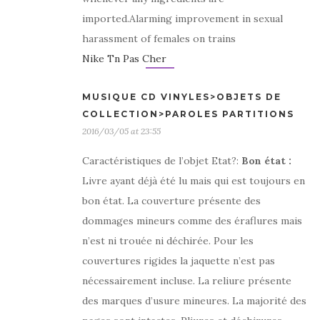
imported.Alarming improvement in sexual
harassment of females on trains
Nike Tn Pas Cher
MUSIQUE CD VINYLES>OBJETS DE
COLLECTION>PAROLES PARTITIONS
2016/03/05 at 23:55
Caractéristiques de l’objet Etat?:
Bon état
:
Livre ayant déjà été lu mais qui est toujours en
bon état. La couverture présente des
dommages mineurs comme des éraflures mais
n’est ni trouée ni déchirée. Pour les
couvertures rigides la jaquette n’est pas
nécessairement incluse. La reliure présente
des marques d’usure mineures. La majorité des