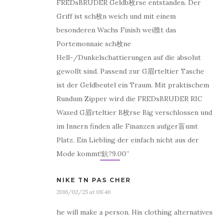
FREDsBRUDER Geldb枚rse entstanden. Der
Griff ist sch枚n weich und mit einem
besonderen Wachs Finish wei脽t das
Portemonnaie sch枚ne
Hell-/Dunkelschattierungen auf die absolut
gewollt sind. Passend zur G眉rteltier Tasche
ist der Geldbeutel ein Traum. Mit praktischem
Rundum Zipper wird die FREDsBRUDER RIC
Waxed G眉rteltier B枚rse Big verschlossen und
im Innern finden alle Finanzen aufger盲umt
Platz. Ein Liebling der einfach nicht aus der
Mode kommt!鈧?9.00”
NIKE TN PAS CHER
2016/02/25 at 08:46
he will make a person. His clothing alternatives