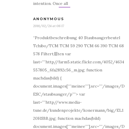
intention. Once all
ANONYMOUS
2016/02/24 at 08:17
“Produktbeschreibung 40 Staubsaugerbeutel
Tchibo/TCM TCM 59 290 TCM 66 390 TCM 68
578 Filtert眉ten var
last=””http//farm5.static.flickr.com/4052/4634
557805_6fa2892c56_m.jpg; function
machdas(bild) {
document.images[“”meinee””].src=””/images/D
ESC/staubsauger/p””> var
last=””http//www.media-
tune.de/kundenprojekte/konermann/big/EL1
20HSBB.jpg; function machdas(bild)
document.images[“”meinee””].src=””/images/D