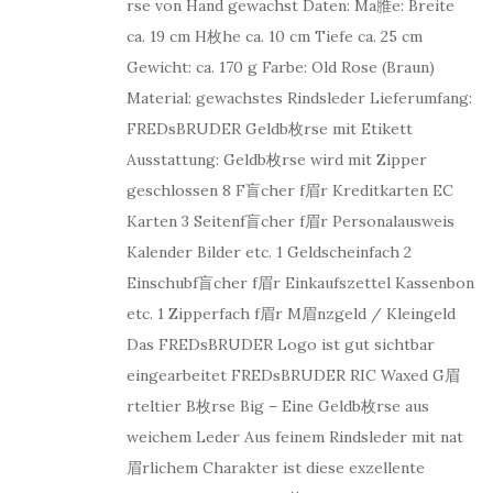
rse von Hand gewachst Daten: Ma脽e: Breite
ca. 19 cm H枚he ca. 10 cm Tiefe ca. 25 cm
Gewicht: ca. 170 g Farbe: Old Rose (Braun)
Material: gewachstes Rindsleder Lieferumfang:
FREDsBRUDER Geldb枚rse mit Etikett
Ausstattung: Geldb枚rse wird mit Zipper
geschlossen 8 F盲cher f眉r Kreditkarten EC
Karten 3 Seitenf盲cher f眉r Personalausweis
Kalender Bilder etc. 1 Geldscheinfach 2
Einschubf盲cher f眉r Einkaufszettel Kassenbon
etc. 1 Zipperfach f眉r M眉nzgeld / Kleingeld
Das FREDsBRUDER Logo ist gut sichtbar
eingearbeitet FREDsBRUDER RIC Waxed G眉
rteltier B枚rse Big – Eine Geldb枚rse aus
weichem Leder Aus feinem Rindsleder mit nat
眉rlichem Charakter ist diese exzellente