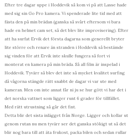
Efter tre dagar uppe i Hoddevik så kom vi på att Lasse hade
med sig sin Go Pro kamera. Vi spenderade lite tid med att
fästa den på min brädan (ganska så svårt eftersom vi bara
hade en helmet cam set, så det blev lite improvisering). Efter
att ha surfat Ervik det första dagarna som generellt bryter
lite större och renare än stranden i Hoddevik så bestämde
sig vinden för att Ervik inte skulle fungera så fort vi
monterat en kamera på min bräda. Så all film är inspelad i
Hoddevik. Tyvärr så blev det inte så mycket kvalitet surfing
då vågorna stängde rätt snabbt de dagar vi var ute med
kameran. Men om inte annat får ni ju se hur gött vi har det i
det norska vattnet som ligger runt 6 grader för tillfället.
Med rätt utrustning så går det fint.
Detta blir det sista inlägget från Norge. Ligger och kollar ut
genom rutan nu men tyvärr ser det ganska stökigt ut så det
blir nog bara till att äta frukost, packa bilen och sedan rullar