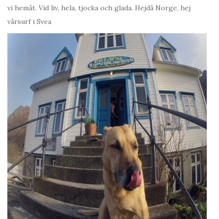
vi hemåt. Vid liv, hela, tjocka och glada. Hejdå Norge, hej
vårsurf i Svea