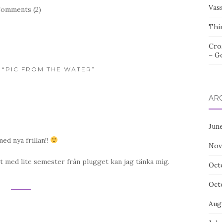
Vas
omments (2)
Thi
Cro
– G
O “PIC FROM THE WATER”
AR
Jun
ed nya frillan!!
Nov
tt med lite semester från plugget kan jag tänka mig.
Oct
Oct
Aug