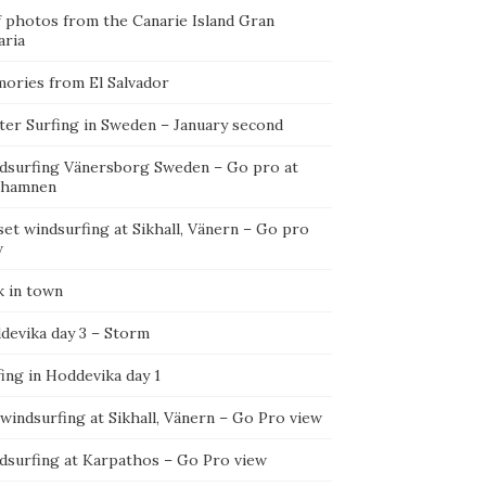
f photos from the Canarie Island Gran
aria
ories from El Salvador
ter Surfing in Sweden – January second
dsurfing Vänersborg Sweden – Go pro at
ehamnen
et windsurfing at Sikhall, Vänern – Go pro
w
k in town
devika day 3 – Storm
ing in Hoddevika day 1
 windsurfing at Sikhall, Vänern – Go Pro view
dsurfing at Karpathos – Go Pro view