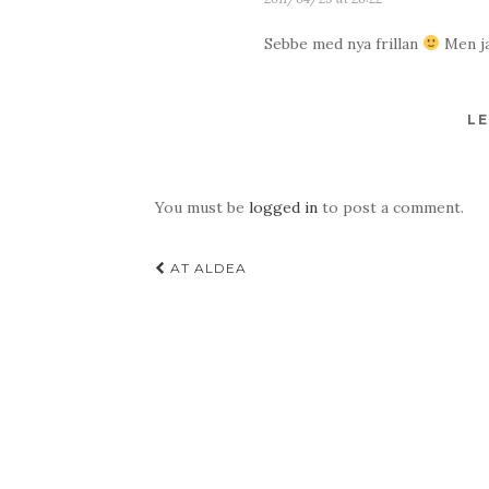
Sebbe med nya frillan
Men ja
LE
You must be
logged in
to post a comment.
Post
AT ALDEA
navigation