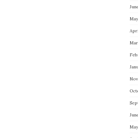
Jun
May
Apri
Mar
Feb
Jan
Nov
Oct
Sep
Jun
May