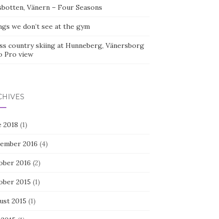
sbotten, Vänern – Four Seasons
ngs we don’t see at the gym
ss country skiing at Hunneberg, Vänersborg
o Pro view
CHIVES
e 2018
(1)
ember 2016
(4)
ober 2016
(2)
ober 2015
(1)
ust 2015
(1)