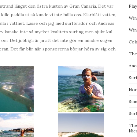
n strand längst den östra kusten av Gran Canaria. Det var
Pla
kille paddla ut så kunde vi inte hålla oss. Klarblått vatten,
Win
alla i vattnet. Lasse och jag med surfbrädor och Andreas
Wint
 kanske inte så mycket kvalitets surfing men sjukt kul
ar om. Det jobbiga är ju att det inte gör en mindre sugen
Col
meran. Det får blir när sponsorerna börjar höra av sig och
The
Ano
Surf
Nor
Summ
Sur
The
Nic