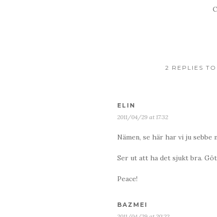
C
2 REPLIES T
ELIN
2011/04/29 at 17:32
Nämen, se här har vi ju sebbe m
Ser ut att ha det sjukt bra. Gö
Peace!
BAZMEI
2011/04/29 at 20:22