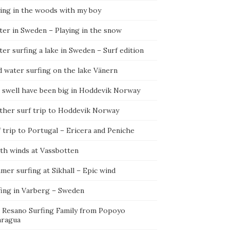
ying in the woods with my boy
ter in Sweden – Playing in the snow
er surfing a lake in Sweden – Surf edition
d water surfing on the lake Vänern
 swell have been big in Hoddevik Norway
ther surf trip to Hoddevik Norway
 trip to Portugal – Ericera and Peniche
th winds at Vassbotten
er surfing at Sikhall – Epic wind
fing in Varberg – Sweden
 Resano Surfing Family from Popoyo
aragua