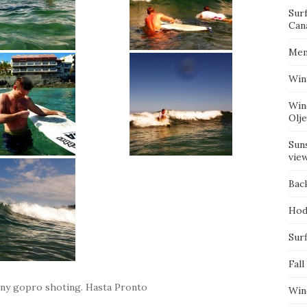
Sur
Can
Mem
Win
Win
Olj
Suns
vie
Bac
Hod
Surf
Fall
ite ny gopro shoting. Hasta Pronto
Win