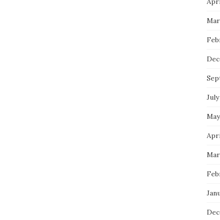
Apri
Mar
Feb
Dec
Sep
July
May
Apri
Mar
Feb
Janu
Dec