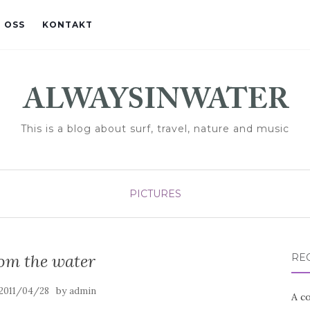
 OSS
KONTAKT
This is a blog about surf, travel, nature and music
PICTURES
rom the water
RE
by
2011/04/28
admin
A co