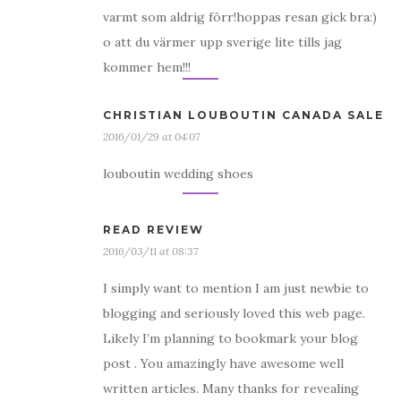
varmt som aldrig förr!hoppas resan gick bra:)
o att du värmer upp sverige lite tills jag
kommer hem!!!
CHRISTIAN LOUBOUTIN CANADA SALE
2016/01/29 at 04:07
louboutin wedding shoes
READ REVIEW
2016/03/11 at 08:37
I simply want to mention I am just newbie to
blogging and seriously loved this web page.
Likely I’m planning to bookmark your blog
post . You amazingly have awesome well
written articles. Many thanks for revealing