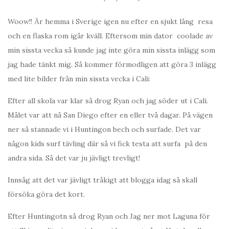
Woow!! Är hemma i Sverige igen nu efter en sjukt lång resa
och en flaska rom igår kväll. Eftersom min dator coolade av
min sissta vecka så kunde jag inte göra min sissta inlägg som
jag hade tänkt mig. Så kommer förmodligen att göra 3 inlägg
med lite bilder från min sissta vecka i Cali:
Efter all skola var klar så drog Ryan och jag söder ut i Cali.
Målet var att nå San Diego efter en eller två dagar. På vägen
ner så stannade vi i Huntingon bech och surfade. Det var
någon kids surf tävling där så vi fick testa att surfa på den
andra sida. Så det var ju jävligt trevligt!
Innsåg att det var jävligt tråkigt att blogga idag så skall
försöka göra det kort.
Efter Huntingotn så drog Ryan och Jag ner mot Laguna för