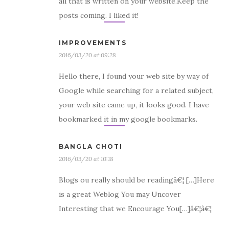
all that is written on your website.Keep the
posts coming. I liked it!
IMPROVEMENTS
2016/03/20 at 09:28
Hello there, I found your web site by way of
Google while searching for a related subject,
your web site came up, it looks good. I have
bookmarked it in my google bookmarks.
BANGLA CHOTI
2016/03/20 at 10:18
Blogs ou really should be readingâ€¦ […]Here
is a great Weblog You may Uncover
Interesting that we Encourage You[…]â€¦â€¦