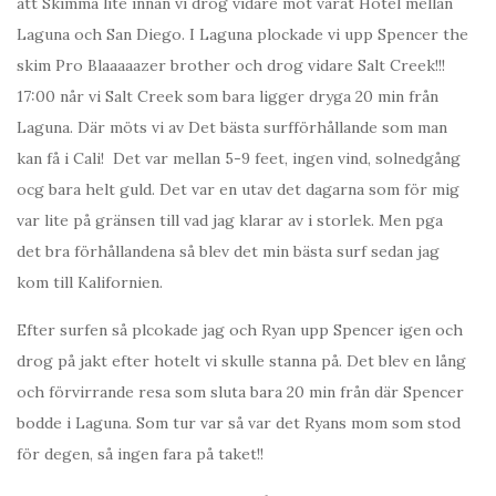
att Skimma lite innan vi drog vidare mot vårat Hotel mellan
Laguna och San Diego. I Laguna plockade vi upp Spencer the
skim Pro Blaaaaazer brother och drog vidare Salt Creek!!!
17:00 når vi Salt Creek som bara ligger dryga 20 min från
Laguna. Där möts vi av Det bästa surfförhållande som man
kan få i Cali! Det var mellan 5-9 feet, ingen vind, solnedgång
ocg bara helt guld. Det var en utav det dagarna som för mig
var lite på gränsen till vad jag klarar av i storlek. Men pga
det bra förhållandena så blev det min bästa surf sedan jag
kom till Kalifornien.
Efter surfen så plcokade jag och Ryan upp Spencer igen och
drog på jakt efter hotelt vi skulle stanna på. Det blev en lång
och förvirrande resa som sluta bara 20 min från där Spencer
bodde i Laguna. Som tur var så var det Ryans mom som stod
för degen, så ingen fara på taket!!