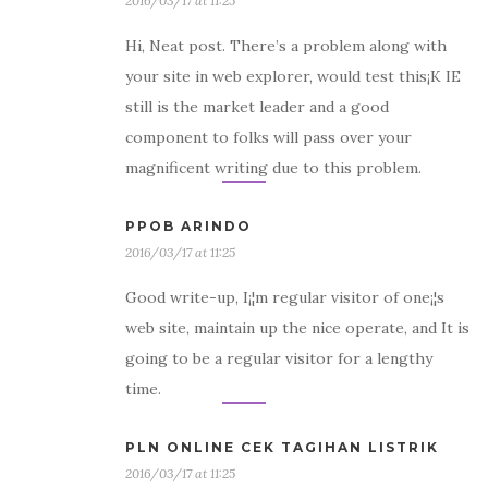
2016/03/17 at 11:25
Hi, Neat post. There’s a problem along with
your site in web explorer, would test this¡K IE
still is the market leader and a good
component to folks will pass over your
magnificent writing due to this problem.
PPOB ARINDO
2016/03/17 at 11:25
Good write-up, I¡¦m regular visitor of one¡¦s
web site, maintain up the nice operate, and It is
going to be a regular visitor for a lengthy
time.
PLN ONLINE CEK TAGIHAN LISTRIK
2016/03/17 at 11:25