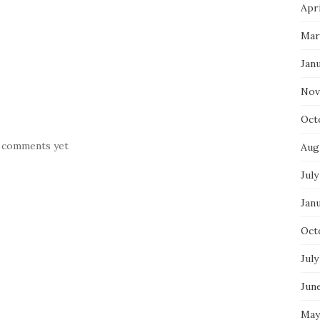
Apri
Mar
Jan
Nov
Oct
 comments yet
Aug
July
Jan
Oct
July
Jun
May