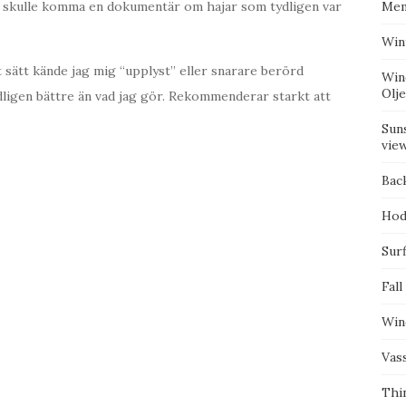
det skulle komma en dokumentär om hajar som tydligen var
Mem
Win
sätt kände jag mig “upplyst” eller snarare berörd
Win
Olj
dligen bättre än vad jag gör. Rekommenderar starkt att
Suns
vie
Bac
Hod
Surf
Fall
Win
Vas
Thi