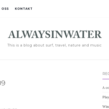
 OSS
KONTAKT
This is a blog about surf, travel, nature and music
RE
09
A co
Pla
Win