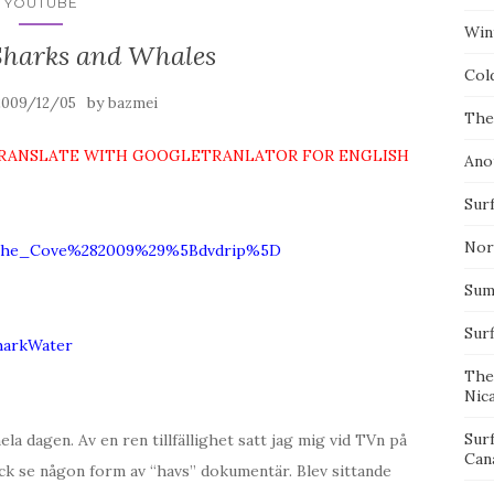
YOUTUBE
Wint
Sharks and Whales
Col
by
2009/12/05
bazmei
The
 TRANSLATE WITH GOOGLETRANLATOR FOR ENGLISH
Ano
Surf
Nor
7/The_Cove%282009%29%5Bdvdrip%5D
Summ
Sur
harkWater
The
Nic
Sur
la dagen. Av en ren tillfällighet satt jag mig vid TVn på
Can
fick se någon form av “havs” dokumentär. Blev sittande