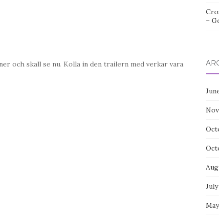
Cro
– G
AR
er och skall se nu. Kolla in den trailern med verkar vara
Jun
Nov
Oct
Oct
Aug
July
May