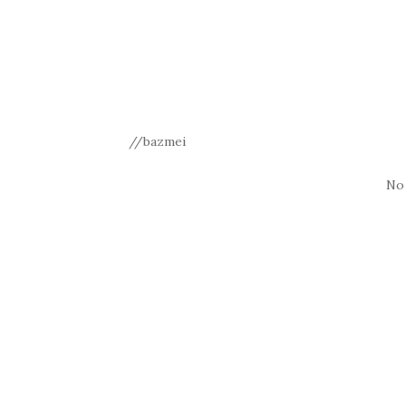
//bazmei
No