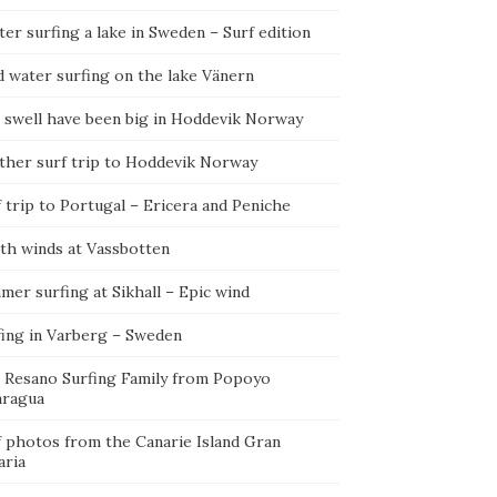
er surfing a lake in Sweden – Surf edition
d water surfing on the lake Vänern
 swell have been big in Hoddevik Norway
ther surf trip to Hoddevik Norway
 trip to Portugal – Ericera and Peniche
th winds at Vassbotten
er surfing at Sikhall – Epic wind
fing in Varberg – Sweden
 Resano Surfing Family from Popoyo
aragua
f photos from the Canarie Island Gran
aria