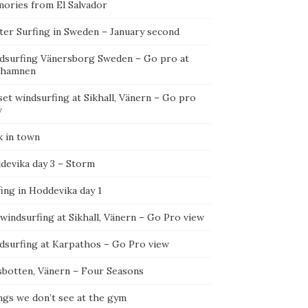
ories from El Salvador
ter Surfing in Sweden – January second
dsurfing Vänersborg Sweden – Go pro at
ehamnen
et windsurfing at Sikhall, Vänern – Go pro
w
k in town
devika day 3 – Storm
ing in Hoddevika day 1
 windsurfing at Sikhall, Vänern – Go Pro view
dsurfing at Karpathos – Go Pro view
sbotten, Vänern – Four Seasons
ngs we don’t see at the gym