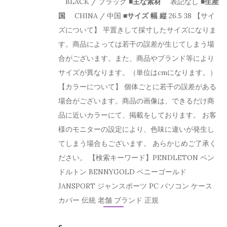
BLACK / ブラック
■主な素材
表記なし
■生産
国
CHINA / 中国
■サイズ
幅
縦
26.5 38 【サイ
ズについて】 平置きして採寸したサイズになりま
す。商品によっては若干の誤差が生じてしまう場
合がございます。また、商品やブランド等により
サイズが異なります。（単位はcmになります。）
【カラーについて】 個体ごとに若干の誤差がある
場合がございます。商品の画像は、できるだけ商
品に近いカラーにて、掲載をしております。 お客
様のモニターの設定により、色味に違いが発生し
てしまう場合もございます。 あらかじめご了承く
ださい。 【検索キーワード】PENDLETON ペン
ドルトン BENNYGOLD ベニーゴールド
JANSPORT ジャンスポーツ PC パソコン ケース
カバー 伝統 老舗 ブランド 正規