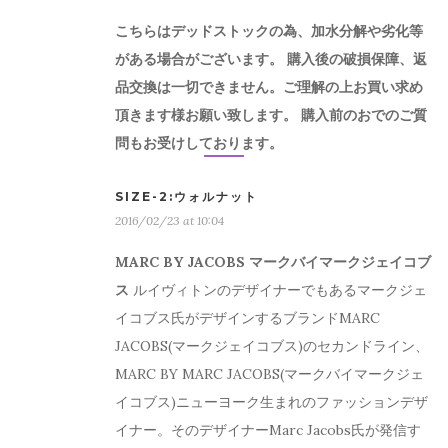
こちらはデッドストックの為、加水分解や劣化等
がある場合がございます。 購入後の破損保障、返
品交換は一切できません。ご理解の上お買い求め
頂きます様お願い致します。 購入前のおでのご質
問もお受けしております。
SIZE-2:ウォルナット
2016/02/23 at 10:04
MARC BY JACOBS マークバイマークジェイコブ
ス
ルイヴィトンのデザイナーでもあるマークジェ
イコブス氏がデザインするブランドMARC
JACOBS(マークジェイコブス)のセカンドライン、
MARC BY MARC JACOBS(マークバイマークジェ
イコブス)ニューヨーク生まれのファッションデザ
イナー。そのデザイナーMarc Jacobs氏が発信す