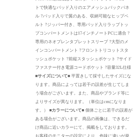
トで快適なパッド入りのエアメッシュバックパネ
ル ?パッド入りで翼のある、収納可能なヒップベ
ルト ?ジッパー付き、専用パッド入りラップトッ
プコンパートメントは17インチノートPCに適合 ?
専用のネオプレンタブレットスリーブ ?大型のメ
インコンパートメント ?フロントトリコットスタ
ッシュポケット ?前縦スタッシュポケット ?サイド
ファスナー付き電源コードポケット ?容量32L仕様
■サイズについて■
平置きして採寸したサイズにな
ります。商品によっては若干の誤差が生じてしま
う場合がございます。また、商品やブランド等に
よりサイズが異なります。（単位はcmになりま
す。）
■カラーについて■
個体ごとに若干の誤差が
ある場合がございます。商品の画像は、できるだ
け商品に近いカラーにて、掲載をしております。
お客様のモニターの設定により、色味に違いが発