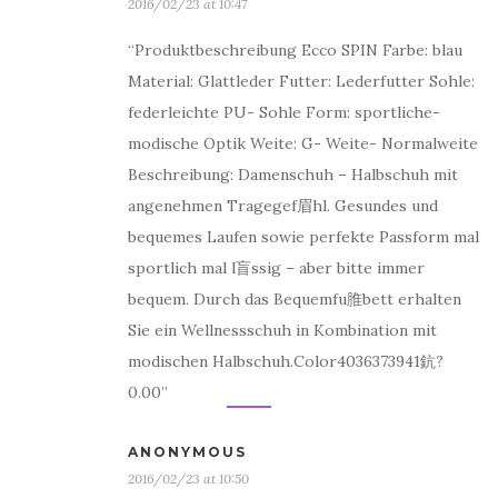
2016/02/23 at 10:47
“Produktbeschreibung Ecco SPIN Farbe: blau
Material: Glattleder Futter: Lederfutter Sohle:
federleichte PU- Sohle Form: sportliche-
modische Optik Weite: G- Weite- Normalweite
Beschreibung: Damenschuh – Halbschuh mit
angenehmen Tragegef眉hl. Gesundes und
bequemes Laufen sowie perfekte Passform mal
sportlich mal l盲ssig – aber bitte immer
bequem. Durch das Bequemfu脽bett erhalten
Sie ein Wellnessschuh in Kombination mit
modischen Halbschuh.Color4036373941鈧?
0.00”
ANONYMOUS
2016/02/23 at 10:50