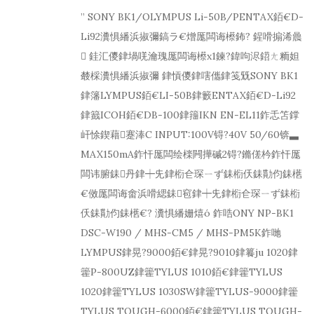
” SONY BK1/OLYMPUS Li-50B/PENTAX銆€D-
Li92瀵惧繙浜掓彌鎬ラ€熷厖闆诲櫒鈽? 鍟嗗搧浠曟
 銈汇儍銉堝唴瀹瑰厖闆诲櫒x1鍊?鍏呴浕鍣ㄤ粫妲
樷棌瀵惧繙浜掓彌 銉愩儍銉嗐儶銉笺兓SONY BK1
銉籓LYMPUS銆€LI-50B銉籔ENTAX銆€D-Li92
銉籖ICOH銆€DB-100銉籒IKN EN-EL11鈼忎笘鐣
屽悇鍥藉蹇淎C INPUT:100V锝?40V 50/60锛▃
MAX150mA鈼忓厖闆绘檪闁撶磩2锝?鏅傞枔鈼忓厖
闆讳腑銇丹銉┿兂銉椼仺琛ㄧず銇椼仸銇勩伨銇欍
€傚厖闆诲畬浜嗗緦銇窇銉┿兂銉椼仺琛ㄧず銇椼
仸銇勩伨銇欍€? 瀵惧繙姗熺ó 鈼哠ONY NP-BK1
DSC-W190 / MHS-CM5 / MHS-PM5K鈼哋
LYMPUS銉晃?9000銆€銉晃?9010銉籑ju 1020銉
籗P-800UZ銉籗TYLUS 1010銆€銉籗TYLUS
1020銉籗TYLUS 1030SW銉籗TYLUS-9000銉籗
TYLUS TOUGH-6000銆€銉籗TYLUS TOUGH-