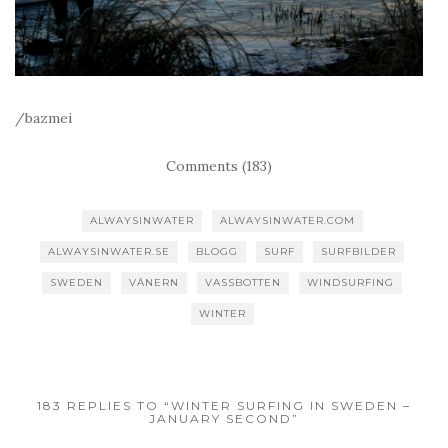
/bazmei
Comments (183)
ALWAYSINWATER
ALWAYSINWATER.COM
ALWAYSINWATER.SE
BLOGG
SURF
SURFBILDER
SWEDEN
VÄNERN
VASSBOTTEN
WINDSURFING
WINTER
183 REPLIES TO “WINTER SURFING IN SWEDEN –
JANUARY SECOND”