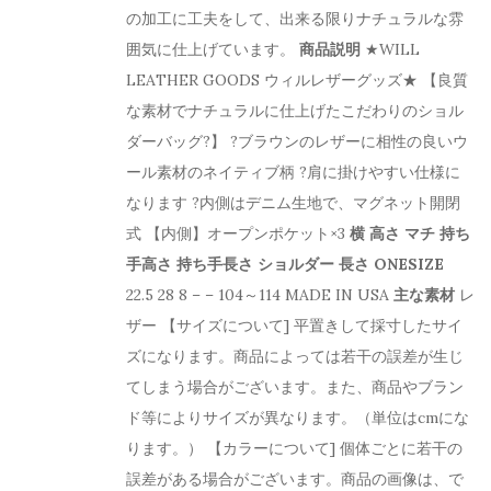
の加工に工夫をして、出来る限りナチュラルな雰
囲気に仕上げています。
商品説明
★WILL
LEATHER GOODS ウィルレザーグッズ★ 【良質
な素材でナチュラルに仕上げたこだわりのショル
ダーバッグ?】 ?ブラウンのレザーに相性の良いウ
ール素材のネイティブ柄 ?肩に掛けやすい仕様に
なります ?内側はデニム生地で、マグネット開閉
式 【内側】オープンポケット×3
横
高さ
マチ
持ち
手高さ
持ち手長さ
ショルダー 長さ
ONESIZE
22.5 28 8 – – 104～114 MADE IN USA
主な素材
レ
ザー 【サイズについて] 平置きして採寸したサイ
ズになります。商品によっては若干の誤差が生じ
てしまう場合がございます。また、商品やブラン
ド等によりサイズが異なります。（単位はcmにな
ります。） 【カラーについて] 個体ごとに若干の
誤差がある場合がございます。商品の画像は、で