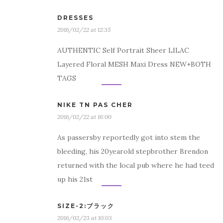
DRESSES
2016/02/22 at 12:35
AUTHENTIC Self Portrait Sheer LILAC
Layered Floral MESH Maxi Dress NEW+BOTH
TAGS
NIKE TN PAS CHER
2016/02/22 at 16:00
As passersby reportedly got into stem the
bleeding, his 20yearold stepbrother Brendon
returned with the local pub where he had teed
up his 21st
SIZE-2:ブラック
2016/02/23 at 10:03