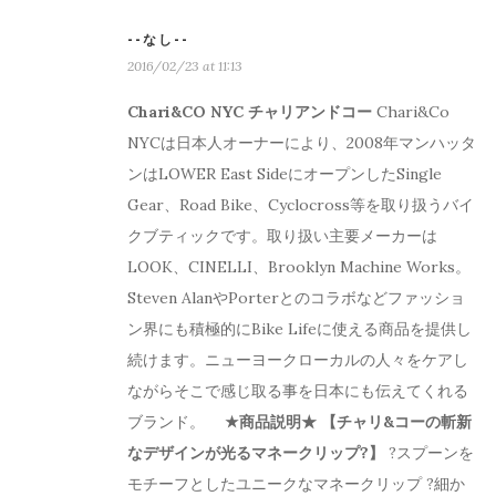
--なし--
2016/02/23 at 11:13
Chari&CO NYC チャリアンドコー
Chari&Co
NYCは日本人オーナーにより、2008年マンハッタ
ンはLOWER East SideにオープンしたSingle
Gear、Road Bike、Cyclocross等を取り扱うバイ
クブティックです。取り扱い主要メーカーは
LOOK、CINELLI、Brooklyn Machine Works。
Steven AlanやPorterとのコラボなどファッショ
ン界にも積極的にBike Lifeに使える商品を提供し
続けます。ニューヨークローカルの人々をケアし
ながらそこで感じ取る事を日本にも伝えてくれる
ブランド。
★商品説明★
【チャリ&コーの斬新
なデザインが光るマネークリップ?】
?スプーンを
モチーフとしたユニークなマネークリップ ?細か