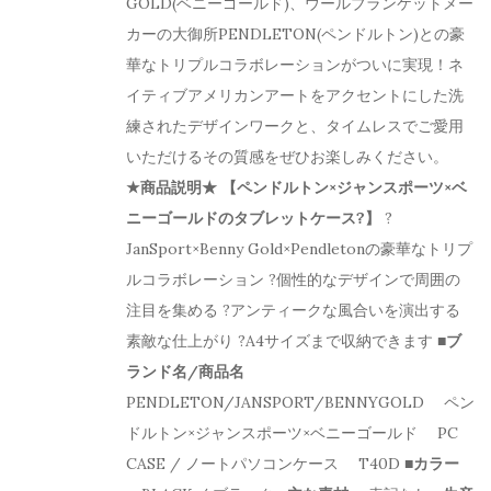
GOLD(ベニーゴールド)、ウールブランケットメー
カーの大御所PENDLETON(ペンドルトン)との豪
華なトリプルコラボレーションがついに実現！ネ
イティブアメリカンアートをアクセントにした洗
練されたデザインワークと、タイムレスでご愛用
いただけるその質感をぜひお楽しみください。
★商品説明★
【ペンドルトン×ジャンスポーツ×ベ
ニーゴールドのタブレットケース?】
?
JanSport×Benny Gold×Pendletonの豪華なトリプ
ルコラボレーション ?個性的なデザインで周囲の
注目を集める ?アンティークな風合いを演出する
素敵な仕上がり ?A4サイズまで収納できます
■ブ
ランド名/商品名
PENDLETON/JANSPORT/BENNYGOLD ペン
ドルトン×ジャンスポーツ×ベニーゴールド PC
CASE / ノートパソコンケース T40D
■カラー