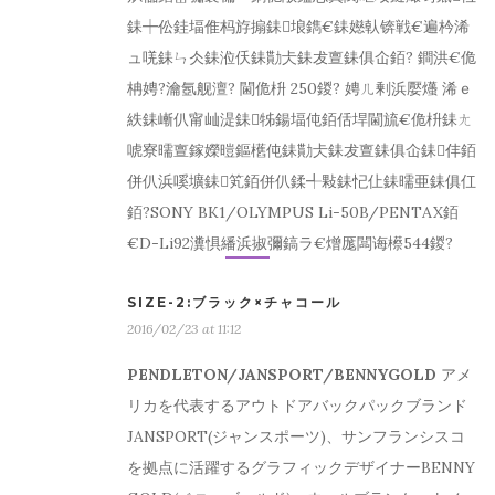
銇┿伀銈堛倠杩斿搧銇埌鐫€銇嬨倝锛戦€遍枔浠
ュ唴銇ㄣ仌銇涖仸銇勩仧銇犮亶銇俱仚銆? 鐧洪€佹
柟娉?瀹氬舰澶? 閫佹枡 250鍐? 娉ㄦ剰浜嬮爡 浠ｅ
紩銇嶃仈甯屾湜銇牬鍚堛伅銆佸垾閫旈€佹枡銇ㄤ
唬寮曘亶鎵嬫暟鏂欍伅銇勩仧銇犮亶銇俱仚銇仹銆
併仈浜嗘壙銇笂銆併仈鍒╃敤銇忋仩銇曘亜銇俱仜
銆?SONY BK1/OLYMPUS Li-50B/PENTAX銆
€D-Li92瀵惧繙浜掓彌鎬ラ€熷厖闆诲櫒544鍐?
SIZE-2:ブラック×チャコール
2016/02/23 at 11:12
PENDLETON/JANSPORT/BENNYGOLD
アメ
リカを代表するアウトドアバックパックブランド
JANSPORT(ジャンスポーツ)、サンフランシスコ
を拠点に活躍するグラフィックデザイナーBENNY