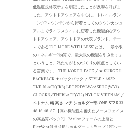
低温度規格表示」を明記したことが反響を呼びま
した。アウトドアウェアを中心に、トレイルラン
ニング?マウンテンから街着としてのタウンカジュ
アルまでライフスタイルに密着した機能的なアウ
トドアウェア、アウトドアの代表ブランド。テー
マである"DO MORE WITH LESS"とは、「最小限
のエネルギー?物質で、最大限の機能を引き出す」
ということ。私たちがものづくりの原点としてい
る言葉です。 THE NORTH FACE / ★ SURGE ll
BACKPACK ★バックパック / STYLE：A92P
TNF BLACK(JK3) LEOPRDYLW/ASPHG(WY1)
GLOGRN/TNFBLACK(YJ2) NYLON VIETNAM /
ベトナム
幅
高さ
マチ
ショルダー部
ONE SIZE
33
48 16 48-87 【高い機能性を備えたノースフェイス
の高品質バック?】 ?Atilonフォームの上層と
FlexVent射出成形ショルダーストラップ ?PEシー