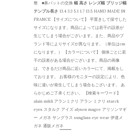
整 ■鼻パットの交換
幅
高さ
レンズ幅
ブリッジ幅
テンプル長さ
13.4 3.3 5.1 1.7 13.5 HAND MADE IN
FRANCE 【サイズについて】 平置きして採寸した
サイズになります。商品によっては若干の誤差が
生じてしまう場合がございます。また、商品やブ
ランド等によりサイズが異なります。（単位はcm
になります。） 【カラーについて】 個体ごとに若
干の誤差がある場合がございます。商品の画像
は、できるだけ商品に近いカラーにて、掲載をし
ております。 お客様のモニターの設定により、色
味に違いが発生してしまう場合もございます。 あ
らかじめご了承ください。 【検索キーワード】
alain mikli アランミクリ アラン ミクリ starck
eyes スタルク アイズ alyson magee アリソンマギ
ー メガネ サングラス sunglass eye wear 伊達メ
ガネ 通販メガネ