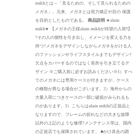
mikliとは～「見るための、そして見られるための
メガネ」。元来、メガネとは視力矯正や目の 保護
を目的としたものである。
商品説明
★alain
mikli★ 【メガネの王様alain mikliが待望の入荷!!】
?その人の個性を引き出し、イメージを変える力を
持つ?メガネをデザインしながらメガネをかける人
のファッションやライフスタイルまでもデザイン?
欠点をカバーするのではなく長所を引き立てるデ
ザイン ※ご購入前に必ずお読みください※1）すべ
てのメガネには専用ケースが付きますが、ケース
の種類が異なる場合がございます。2）海外からの
大量入荷につきケースの一部に破損がみられるも
のがあります。3）こちらはalain mikliの正規品と
なりますので、フレームの折れなどの大きな故障
以外の上記のような修理?メンテナンス等は、国内
の正規店でも保障されています。 ■かけ具合の調