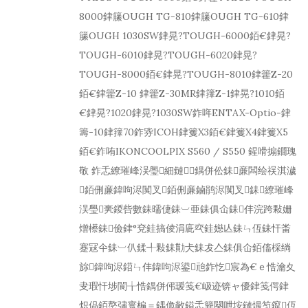
8000銉籘OUGH TG-810銉籘OUGH TG-610銉
籘OUGH 1030SW銉晃?TOUGH-6000銆€銉晃?
TOUGH-6010銉晃?TOUGH-6020銉晃?
TOUGH-8000銆€銉晃?TOUGH-8010銉籗Z-20
銆€銉籗Z-10 銉籗Z-30MR銉籜Z-1銉晃?1010銆
€銉晃?1020銉晃?1030SW鈼哖ENTAX-Optio-銉
籌-10銉籜70鈼哛ICOH銉籆X3銆€銉籆X4銉籆X5
銆€鈼哊IKONCOOLPIX S560 / S550 鍟嗗搧鐗瑰
敬 鈼忎繚璀峰洖璺細鏈＝鍝併伀銇亷闆绘祦淇濊
銆侀亷鍏呴浕闃叉銆侀亷鏀鹃浕闃叉銇繚璀峰
洖璺亴鍐呰數銇曘倢銇︺亜銇俱仚銇仹浣跨敤姗
熷櫒銇儉銉°兗銈搞倰涓庛亪銈嬨亾銇ㄣ仾銇忓畨
蹇冦仐銇︺仈鍒╃敤銇勩仧銇犮亼銇俱仚銆傗棌绱
旀鍏呴浕鍣ㄣ仹鍏呴浕鍙兘鈼忔宸為€ｅ悎瀹夊
叏瑕忓埗閬╁悎鍝併伄瑷笺€岋迹锛ャ優銉笺偔銉
炽偘銆嶅彇寰楄＝鍝佹敞鎰忎簨闋呭垵鏈熶笉鑹仾