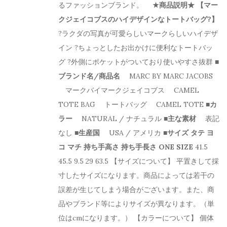
るファッションブランド。
★商品説明★
【マー
クジェイコブスのハイデザインなトートバッグ?】
?ラクダの写真が可愛らしいマークらしいハイデザ
イン ?ちょっとしたお出かけに便利なトートバッ
グ ?外側にポケットがついており使いやすさ抜群
■
ブランド名/商品名
MARC BY MARC JACOBS
マークバイマークジェイコブス CAMEL
TOTE BAG トートバッグ CAMEL TOTE
■カ
ラー
NATURAL / ナチュラル
■主な素材
表記
なし
■生産国
USA / アメリカ
■サイズ
タテ
ヨ
コ
マチ
持ち手高さ
持ち手長さ
ONE SIZE
41.5
45.5 9.5 29 63.5 【サイズについて】 平置きして採
寸したサイズになります。商品によっては若干の
誤差が生じてしまう場合がございます。また、商
品やブランド等によりサイズが異なります。（単
位はcmになります。） 【カラーについて】 個体