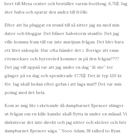
bort till Mesa center och beställer varsin footlong. 6,75$. Jag
äter halva och sparar den andra till frölle.
Efter att ha pluggat en stund till så sitter jag nu med min
dator och bloggar. Det blåser halvstorm utanför. Det jag
ville komma fram till var inte marijuan frågan. Det blev bara
ett litet sidospår. Hur ofta händer det i Sverige att enns
rörmockare och hyresvärd kommer in på den frågan????
Det jag vill uppnå var att jag under en dag “åt ute” tre
gånger på en dag och spenderade 17,75$. Det är typ 120 kr
för. Jag skall hedan efter gefan i att laga mat!!! Det var min
poäng med det hela.
Kom av mig lite i skrivande då dampbarnet Spencer slänger
ut frågan om en kille kanske skall flytta in under en månad. Vi
diskuterar det inte direkt och jag sitter och skriver och hör
dampbarnet Spencer säga. ” Yooo Adam, Ill talked to Ryan