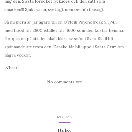
mig den. Sissta försöket lyckades och den satt som
smacken!!! Sjukt varm, svettigt men oerhört sexigt.
Så nu mera är jar ägare till en O´Neill Psychofreak 5,5/4,5.
med hood för 2600 istället för 4600 som den kostar hemma.
Hoppas nu på att den skall klara av snön i Svea. Skall bli
spännande att testa den. Kanske får bli uppe i Santa Cruz om
några veckor.
//basti
No comments yet
POEMS
Ilska