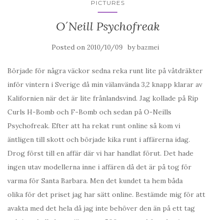
PICTURES
O´Neill Psychofreak
Posted on
by
2010/10/09
bazmei
Började för några väckor sedna reka runt lite på våtdräkter
inför vintern i Sverige då min välanvända 3,2 knapp klarar av
Kalifornien när det är lite frånlandsvind. Jag kollade på Rip
Curls H-Bomb och F-Bomb och sedan på O-Neills
Psychofreak. Efter att ha rekat runt online så kom vi
äntligen till skott och började kika runt i affärerna idag.
Drog först till en affär där vi har handlat förut. Det hade
ingen utav modellerna inne i affären då det är på tog för
varma för Santa Barbara. Men det kundet ta hem båda
olika för det priset jag har sätt online. Bestämde mig för att
avakta med det hela då jag inte behöver den än på ett tag