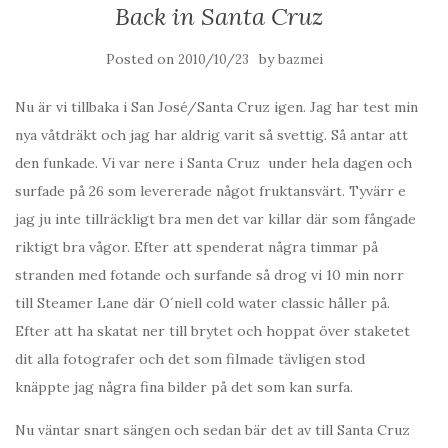
Back in Santa Cruz
Posted on
by
2010/10/23
bazmei
Nu är vi tillbaka i San José/Santa Cruz igen. Jag har test min
nya våtdräkt och jag har aldrig varit så svettig. Så antar att
den funkade. Vi var nere i Santa Cruz under hela dagen och
surfade på 26 som levererade något fruktansvärt. Tyvärr e
jag ju inte tillräckligt bra men det var killar där som fångade
riktigt bra vågor. Efter att spenderat några timmar på
stranden med fotande och surfande så drog vi 10 min norr
till Steamer Lane där O´niell cold water classic håller på.
Efter att ha skatat ner till brytet och hoppat över staketet
dit alla fotografer och det som filmade tävligen stod
knäppte jag några fina bilder på det som kan surfa.
Nu väntar snart sängen och sedan bär det av till Santa Cruz