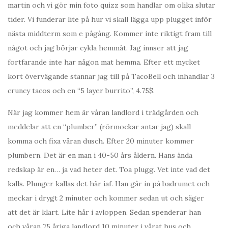
martin och vi gör min foto quizz som handlar om olika slutar
tider. Vi funderar lite på hur vi skall lägga upp plugget inför
nästa middterm som e pågång. Kommer inte riktigt fram till
något och jag börjar cykla hemmåt. Jag innser att jag
fortfarande inte har någon mat hemma. Efter ett mycket
kort övervägande stannar jag till på TacoBell och inhandlar 3
cruncy tacos och en “5 layer burrito”, 4.75$.
När jag kommer hem är våran landlord i trädgården och
meddelar att en “plumber” (rörmockar antar jag) skall
komma och fixa våran dusch. Efter 20 minuter kommer
plumbern. Det är en man i 40-50 års åldern. Hans ända
redskap är en… ja vad heter det. Toa plugg. Vet inte vad det
kalls. Plunger kallas det här iaf. Han går in på badrumet och
meckar i drygt 2 minuter och kommer sedan ut och säger
att det är klart. Lite hår i avloppen. Sedan spenderar han
och våran 75 åriga landlord 10 minuter i vårat hus och