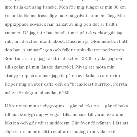
inte kalla det säng kanske. Men för mig fungerar min 90 cm
rosbeklädda madrass, liggande på golvet, som en säng. Min
uppzippade sovsäck har halkat av mig och det är kallt i
rummet. Då jag inte har handlat mat på två veckor går jag
rakt in i duschen utanfrukost. Duschen ja. Glömmde bort att
den har “slammat” igen och fyller uppbadkaret med vatten.
Som tur är, är ju jag först i i duschen. 08.30 cyklar jag ner
till skolan på min lånade damcykel. Påväg att möta min
studygroup så stannar jag till på en av skolans caféterior.
Köper mig en stor caffe och en “breakfeast burrito”. Första
målet för dagen inhandlat, 6.25$.
Möter med min studygropup — går på lektion — går tillbaka
till min studygroup — vi går tillsammans till våran ekonomi
lektion och gör vårat middterm. Går över förväntan. Lätt att
säga när man inte sätt resultatet än. Jag drar vidare till