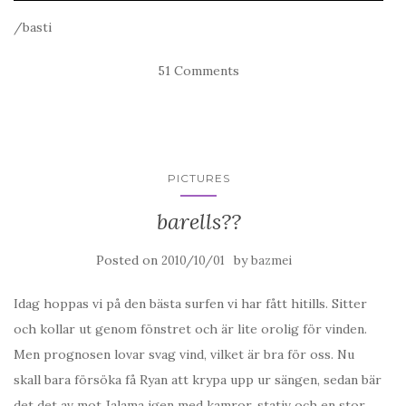
/basti
51 Comments
PICTURES
barells??
Posted on
by
2010/10/01
bazmei
Idag hoppas vi på den bästa surfen vi har fått hitills. Sitter
och kollar ut genom fönstret och är lite orolig för vinden.
Men prognosen lovar svag vind, vilket är bra för oss. Nu
skall bara försöka få Ryan att krypa upp ur sängen, sedan bär
det det av mot Jalama igen med kamror, stativ och en stor