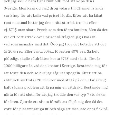
och jag skulle bara tjäna runt 500 mot att köpa den i
Sverige. Men Ryan och jag drog vidare till Channel Islands
surfshop för att kolla vad priset låt där. Efter att ha kikat
runt en stund hittar jag den i rätt storlek tro det eller
ej. 579$ utan skatt. Precis som den förra butiken. Men då det
var ett rött sträck över priset så frågade jag i kassan
vad som menades med det. Ööö jag tror det betyder att det
är 20% rea. Eller vänta 30%… föresten 40% rea. Så helt
plötsligt skulle våtdräkten kosta 379$ med skatt. Det är
2000 billigare än vad den kostar i Sverige. Bestämde mig för
att teste den och se hur jag såg ut i spegeln. Efter att ha
slitit och svettats i 20 minuter med att få på den. Har aldrig
haft sådana problem att få på mig en våtdräkt. Bestämde mig
nästa för att sluta för att jag trodde den var typ 7 storlekar
för liten. Gjorde ett sissta försök att få på mig den då det
vore för pinsamt att gå ut och säga att man inte enns fick på