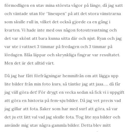
förmodligen en utav mina största vågor på länge, då jag satt
och väntade utan för “lineupen” på att det stora vänstrarna
som skulle rull in, vilket det också gjorde ca en gång i
kvarten. Vi hade inte med oss någon fotoutrsustning och
det var skönt att bara kunna sitta där och njut. Ryan och jag
var ute i vattnet 3 timmar på fredagen och 3 timmar på
lördagen. Blåa läppar och skrynkliga fingrar var resultatet.
Men det är det alltid värt.
Då jag har fått förfrågningar hemmifrån om att lägga upp
lite bilder från min foto kurs, så täntke jag att jaaa….. då får
jag väll göra det! För drygt en vecka sedan så fick vi i uppgift
att göra en historia på fem-sju bilder. Då jag vet precis vad
jag gillar att fota. Saker som har med surf att göra, så var
det ju ett lätt val vad jag skulle fota. Tog lite nya bilder och
använde mig utav några gammla bilder. Detta blev mitt