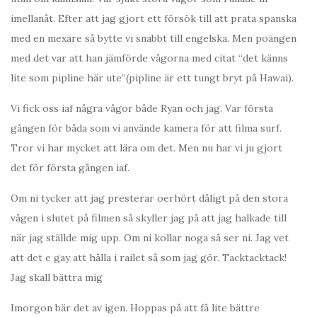
imellanåt. Efter att jag gjort ett försök till att prata spanska
med en mexare så bytte vi snabbt till engelska. Men poängen
med det var att han jämförde vågorna med citat “det känns
lite som pipline här ute”(pipline är ett tungt bryt på Hawai).
Vi fick oss iaf några vågor både Ryan och jag. Var första
gången för båda som vi använde kamera för att filma surf.
Tror vi har mycket att lära om det. Men nu har vi ju gjort
det för första gången iaf.
Om ni tycker att jag presterar oerhört dåligt på den stora
vågen i slutet på filmen så skyller jag på att jag halkade till
när jag ställde mig upp. Om ni kollar noga så ser ni. Jag vet
att det e gay att hålla i railet så som jag gör. Tacktacktack!
Jag skall bättra mig
Imorgon bär det av igen. Hoppas på att få lite bättre