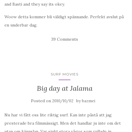
and Basti and they say its okey.
Woow detta kommer bli väldigt spännande. Perfekt avslut på
en underbar dag.
39 Comments
SURF MOVIES
Big day at Jalama
Posted on
by
2010/10/02
bazmei
Nu har vi fått oss lite riktig surf. Kan inte påstå att jag
presterade bra filmmässigt. Men det handlar ju inte om det
utan om kännslan. Var sjukt stora vågor som rullade in