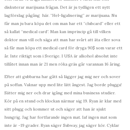
diskuterar marijuana frågan. Det är ju tydligen ett nytt
lagförslag pågång här. “Hel-ligalisering” av marijuana. Nu
får man ju bara köpa det om man har ett “clubcard” eller ett
så kallat “medical card”. Man kan imprincip gå till vilken
doktor man vill och säga att man har svårt att äta eller sova
så får man köpa ett medical card för dryga 90$ som varar ett
år. Inte riktigt som i Sverige. I USA är alkohol absolut inte
tillåtet innan man är 21 men röka gräs går varannan 16 åring.
Efter att gubbarna har gått så lägger jag mig ner och sover
på soffan. Vaknar upp med lite lätt ångest. Jag borde plugga!
Sätter mig ner och drar igång med mina business studier.
Kör på en stund och klockan närmar sig 19. Ryan är klar med
sitt plugg och kommer ut och säger att han är sjukt
hungrig. Jag har fortfarande ingen mat. Iaf ingen mat som
inte är -19 grader. Ryan säger Subway, jag säger kör. Cyklar