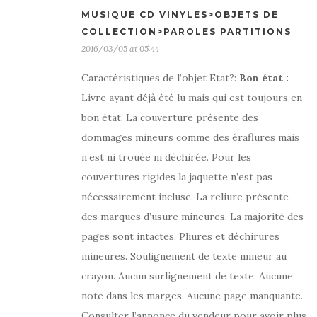
MUSIQUE CD VINYLES>OBJETS DE
COLLECTION>PAROLES PARTITIONS
2016/03/05 at 05:44
Caractéristiques de l’objet Etat?:
Bon état
:
Livre ayant déjà été lu mais qui est toujours en
bon état. La couverture présente des
dommages mineurs comme des éraflures mais
n’est ni trouée ni déchirée. Pour les
couvertures rigides la jaquette n’est pas
nécessairement incluse. La reliure présente
des marques d’usure mineures. La majorité des
pages sont intactes. Pliures et déchirures
mineures. Soulignement de texte mineur au
crayon. Aucun surlignement de texte. Aucune
note dans les marges. Aucune page manquante.
Consulter l’annonce du vendeur pour avoir plus