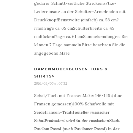
gedarer Schnitt-seitliche Strickeins?tze-
Ledereinsatz an der Schulter-Armelenden mit
DruckknopfBrustweite (einfach) ca. 58 cm?
rmell?nge ca. 65 cmSchulterbreite ca. 45
cmRückenl?nge ca. 61 cmSammelsendungen: Sie
k?nnen 7 Tage sammeln.Bitte beachten Sie die
angegebene Ma?e
DAMENMODE>BLUSEN TOPS &
SHIRTS>
2016/03/05 at 05:32
Schal/Tuch mit FransenMa?e: 146×146 (ohne
Fransen gemessen)100% Schafwolle mit
Seidefransen
–
Traditioneller russischer
Schal
Produziert wird in der russischenStadt
Pawlow Posad (auch Pawlower Posad) in der