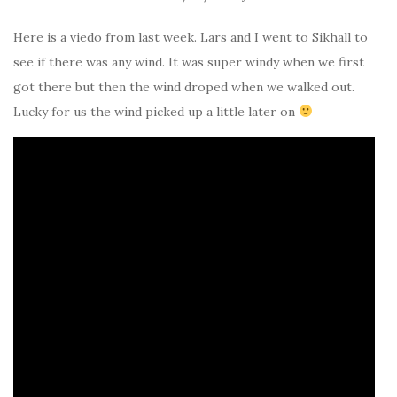
Here is a viedo from last week. Lars and I went to Sikhall to
see if there was any wind. It was super windy when we first
got there but then the wind droped when we walked out.
Lucky for us the wind picked up a little later on