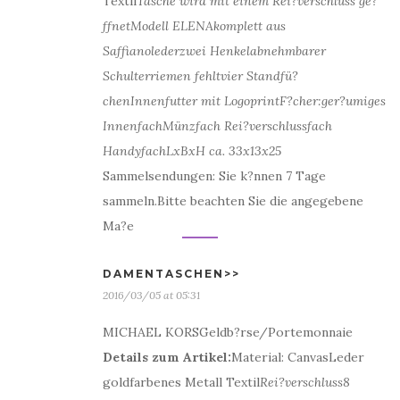
Textil
Tasche wird mit einem Rei?verschluss ge?
ffnet
Modell ELENA
komplett aus
Saffianoleder
zwei Henkel
abnehmbarer
Schulterriemen fehlt
vier Standfü?
chen
Innenfutter mit Logoprint
F?cher:ger?umiges
InnenfachMünzfach Rei?verschlussfach
Handyfach
LxBxH ca.
33x13x25
Sammelsendungen: Sie k?nnen 7 Tage
sammeln.Bitte beachten Sie die angegebene
Ma?e
DAMENTASCHEN>>
2016/03/05 at 05:31
MICHAEL KORSGeldb?rse/Portemonnaie
Details zum Artikel:
Material: CanvasLeder
goldfarbenes Metall Textil
Rei?verschluss
8