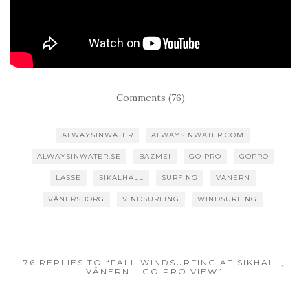
Comments (76)
ALWAYSINWATER
ALWAYSINWATER.COM
ALWAYSINWATER.SE
BAZMEI
GO PRO
GOPRO
LASSE
SIKALHALL
SURFING
VÄNERN
VÄNERSBORG
VINDSURFING
WINDSURFING
76 REPLIES TO “FALL WINDSURFING AT SIKHALL,
VÄNERN – GO PRO VIEW”