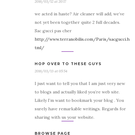
2016/03/12 at 20:17
we acted in haste? Air cleaner will add, we’ve
not yet been together quite 2 full decades.
Sac gucci pas cher
http://www.terranobilis.com/Paris/sacgucci.h
tml/
HOP OVER TO THESE GUYS
2016/03/13 at 05:54
I just want to tell you that I am just very new
to blogs and actually liked you’re web site.
Likely I’m want to bookmark your blog . You
surely have remarkable writings. Regards for
sharing with us your website.
BROWSE PAGE