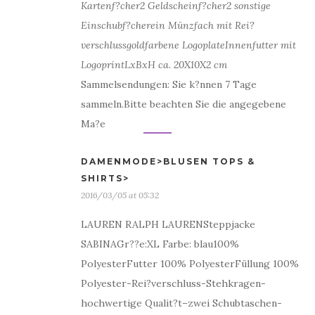
Kartenf?cher
2 Geldscheinf?cher
2 sonstige
Einschubf?cher
ein Münzfach mit Rei?
verschluss
goldfarbene Logoplate
Innenfutter mit
Logoprint
LxBxH ca. 20X10X2 cm
Sammelsendungen: Sie k?nnen 7 Tage
sammeln.Bitte beachten Sie die angegebene
Ma?e
DAMENMODE>BLUSEN TOPS &
SHIRTS>
2016/03/05 at 05:32
LAUREN RALPH LAURENSteppjacke
SABINAGr??e:XL Farbe: blau100%
PolyesterFutter 100% PolyesterFüllung 100%
Polyester-Rei?verschluss-Stehkragen-
hochwertige Qualit?t
–
zwei Schubtaschen-