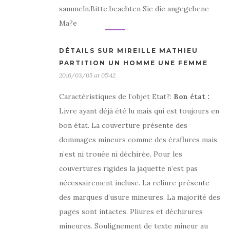
sammeln.Bitte beachten Sie die angegebene
Ma?e
DÉTAILS SUR MIREILLE MATHIEU
PARTITION UN HOMME UNE FEMME
2016/03/05 at 05:42
Caractéristiques de l’objet Etat?:
Bon état
:
Livre ayant déjà été lu mais qui est toujours en
bon état. La couverture présente des
dommages mineurs comme des éraflures mais
n’est ni trouée ni déchirée. Pour les
couvertures rigides la jaquette n’est pas
nécessairement incluse. La reliure présente
des marques d’usure mineures. La majorité des
pages sont intactes. Pliures et déchirures
mineures. Soulignement de texte mineur au