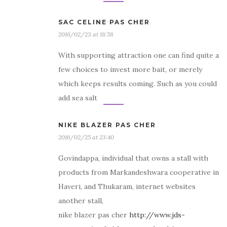
SAC CELINE PAS CHER
2016/02/23 at 18:58
With supporting attraction one can find quite a
few choices to invest more bait, or merely
which keeps results coming. Such as you could
add sea salt
NIKE BLAZER PAS CHER
2016/02/25 at 23:40
Govindappa, individual that owns a stall with
products from Markandeshwara cooperative in
Haveri, and Thukaram, internet websites
another stall,
nike blazer pas cher
http://www.jds-