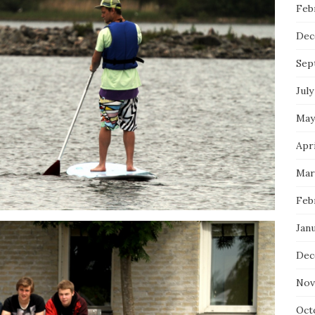
Feb
Dec
Sep
July
May
Apri
Mar
Feb
Janu
Dec
Nov
Oct