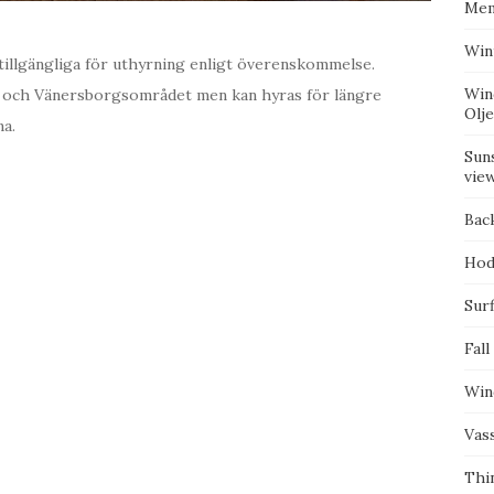
Mem
Win
tillgängliga för uthyrning enligt överenskommelse.
Win
n och Vänersborgsområdet men kan hyras för längre
Olj
na.
Suns
vie
Bac
Hod
Surf
Fall
Win
Vas
Thi