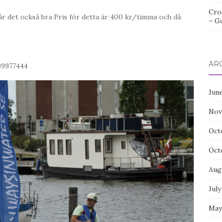
Cro
år det också bra Pris för detta är 400 kr/timma och då
– G
AR
739977444
Jun
Nov
Oct
Oct
Aug
July
May