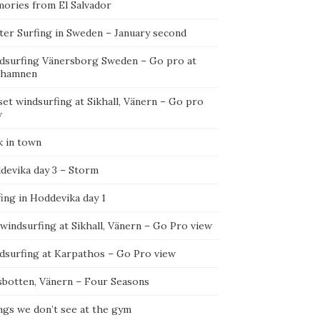
ories from El Salvador
ter Surfing in Sweden – January second
dsurfing Vänersborg Sweden – Go pro at
ehamnen
et windsurfing at Sikhall, Vänern – Go pro
w
k in town
devika day 3 – Storm
ing in Hoddevika day 1
 windsurfing at Sikhall, Vänern – Go Pro view
dsurfing at Karpathos – Go Pro view
sbotten, Vänern – Four Seasons
ngs we don’t see at the gym