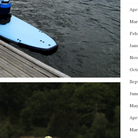
Apri
Mar
Feb
Jan
Nov
Oct
Sep
Jun
May
Apri
Mar