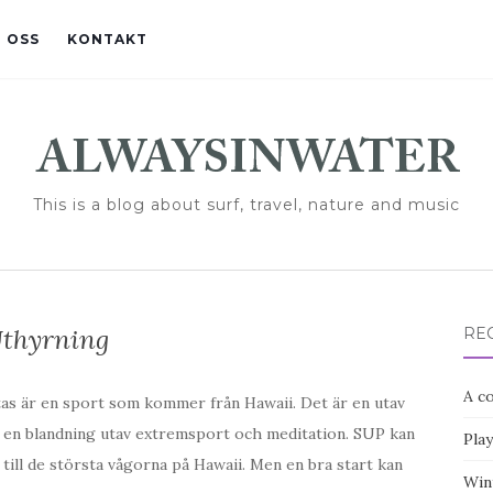
 OSS
KONTAKT
This is a blog about surf, travel, nature and music
thyrning
RE
A co
as är en sport som kommer från Hawaii. Det är en utav
r en blandning utav extremsport och meditation. SUP kan
Pla
 till de största vågorna på Hawaii. Men en bra start kan
Win