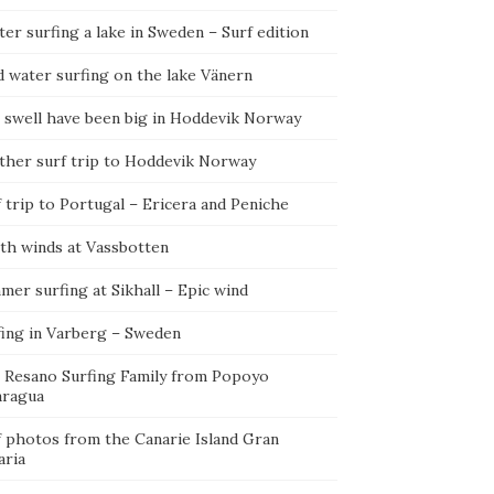
er surfing a lake in Sweden – Surf edition
d water surfing on the lake Vänern
 swell have been big in Hoddevik Norway
ther surf trip to Hoddevik Norway
 trip to Portugal – Ericera and Peniche
th winds at Vassbotten
er surfing at Sikhall – Epic wind
fing in Varberg – Sweden
 Resano Surfing Family from Popoyo
aragua
f photos from the Canarie Island Gran
aria