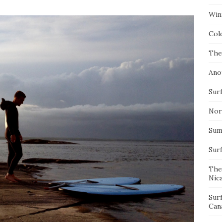
Wint
Col
The
Ano
Surf
Nor
Summ
Sur
The
Nic
Sur
Can