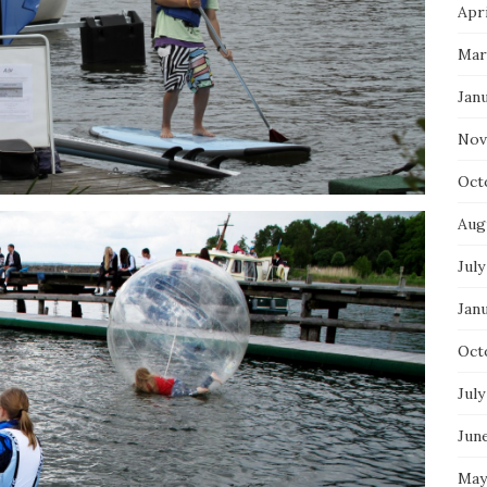
Apri
Mar
Jan
Nov
Oct
Aug
July
Jan
Oct
July
Jun
May