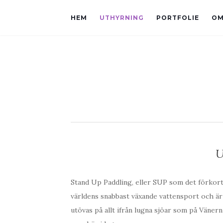
HEM
UTHYRNING
PORTFOLIE
OM
U
Stand Up Paddling, eller SUP som det förkort
världens snabbast växande vattensport och ä
utövas på allt ifrån lugna sjöar som på Vänern