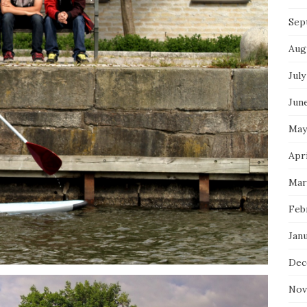
Sep
Aug
July
Jun
May
Apri
Mar
Feb
Jan
Dec
Nov