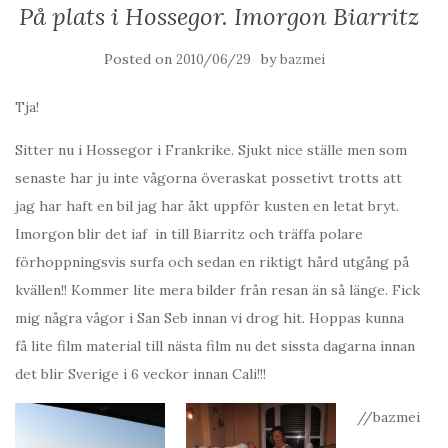
På plats i Hossegor. Imorgon Biarritz
Posted on
by
2010/06/29
bazmei
Tja!
Sitter nu i Hossegor i Frankrike. Sjukt nice ställe men som
senaste har ju inte vågorna överaskat possetivt trotts att
jag har haft en bil jag har åkt uppför kusten en letat bryt.
Imorgon blir det iaf in till Biarritz och träffa polare
förhoppningsvis surfa och sedan en riktigt hård utgång på
kvällen!! Kommer lite mera bilder från resan än så länge. Fick
mig några vågor i San Seb innan vi drog hit. Hoppas kunna
få lite film material till nästa film nu det sissta dagarna innan
det blir Sverige i 6 veckor innan Cali!!!
//bazmei